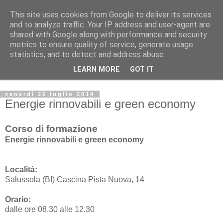
This site uses cookies from Google to deliver its services
Studio Tecnico Fitoiatrico
and to analyze traffic. Your IP address and user-agent are
shared with Google along with performance and security
metrics to ensure quality of service, generate usage
Consulenza in agricoltura ecosostenibile
statistics, and to detect and address abuse.
LEARN MORE
GOT IT
▼
venerdì 25 luglio 2014
Energie rinnovabili e green economy
Corso di formazione
Energie rinnovabili e green economy
Località:
Salussola (BI) Cascina Pista Nuova, 14
Orario:
dalle ore 08.30 alle 12.30