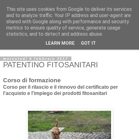
This site uses cookies from Google to deliver its services
Studio Tecnico Fitoiatrico
and to analyze traffic. Your IP address and user-agent are
shared with Google along with performance and security
metrics to ensure quality of service, generate usage
Consulenza in agricoltura ecosostenibile
statistics, and to detect and address abuse.
LEARN MORE
GOT IT
▼
mercoledì 8 febbraio 2017
PATENTINO FITOSANITARI
Corso di formazione
Corso per il rilascio e il rinnovo del certificato per
l'acquisto e l'impiego dei prodotti fitosanitari