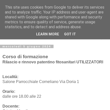
This site uses cookies from Google to deliver its services
Studio Tecnico Fitoiatrico
and to analyze traffic. Your IP address and user-agent are
shared with Google along with performance and security
metrics to ensure quality of service, generate usage
Consulenza in agricoltura ecosostenibile
statistics, and to detect and address abuse.
LEARN MORE
GOT IT
▼
mercoledì 5 giugno 2024
Corso di formazione
Rilascio e rinnovo patentino fitosanitari UTILIZZATORI
Località:
Salone Parrocchiale Corneliano Via Doria 1
Orario:
dalle ore 18.00 alle 22
Docente: