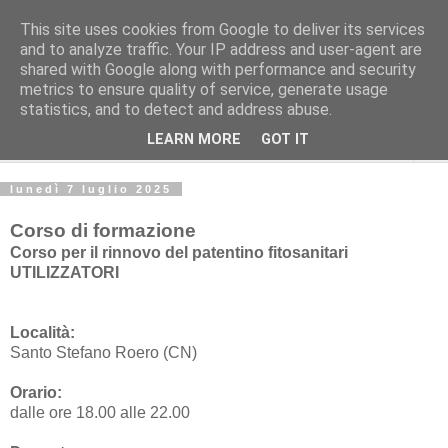
This site uses cookies from Google to deliver its services
Studio Tecnico Fitoiatrico
and to analyze traffic. Your IP address and user-agent are
shared with Google along with performance and security
metrics to ensure quality of service, generate usage
Consulenza in agricoltura ecosostenibile
statistics, and to detect and address abuse.
LEARN MORE
GOT IT
▼
lunedì 7 luglio 2025
Corso di formazione
Corso per il rinnovo del patentino fitosanitari
UTILIZZATORI
Località:
Santo Stefano Roero (CN)
Orario:
dalle ore 18.00 alle 22.00