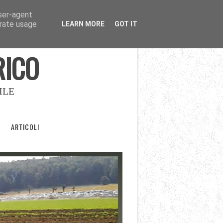
user-agent
erate usage
LEARN MORE
GOT IT
RICO
ILE
ARTICOLI