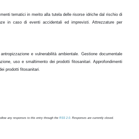
menti tematici in merito alla tutela delle risorse idriche dal rischio di
e in caso di eventi accidentali ed imprevisti. Attrezzature per
: antropizzazione e vulnerabilità ambientale. Gestione documentale
azione, uso e smaltimento dei prodotti fitosanitari. Approfondimenti
i prodotti fitosanitari.
follow any responses to this entry through the
RSS 2.0
. Responses are currently closed.