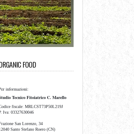
ORGANIC FOOD
Per informazioni:
Studio Tecnico Fitoiatrico C. Marello
Codice fiscale:
MRLCST73P50L219J
P. Iva:
03327630046
Frazione San Lorenzo, 34
12040 Santo Stefano Roero (CN)