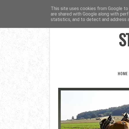
This site uses cookies from Google to d
are shared with Google along with perf
statistics, and to detect and address 
S
HOME 