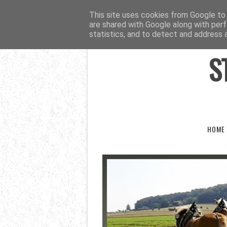
This site uses cookies from Google to d
are shared with Google along with perf
statistics, and to detect and address 
S
HOME 