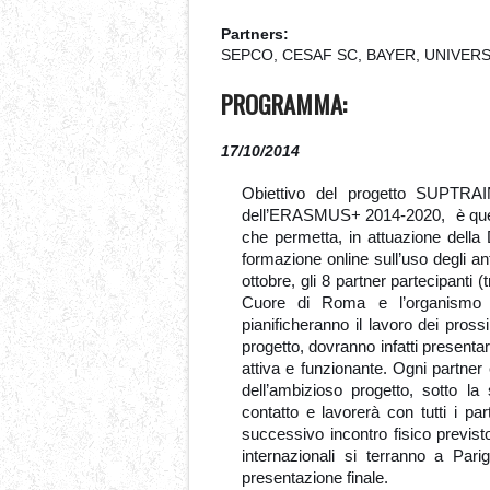
Partners:
SEPCO, CESAF SC, BAYER, UNIVER
PROGRAMMA:
17/10/2014
Obiettivo del progetto SUPTRAI
dell’ERASMUS+ 2014-2020,
è qu
che permetta, in attuazione della
formazione online sull’uso degli an
ottobre, gli 8 partner partecipanti 
Cuore di Roma e l’organismo di
pianificheranno il lavoro dei pros
progetto, dovranno infatti presenta
attiva e funzionante. Ogni partne
dell’ambizioso progetto, sotto la
contatto e lavorerà con tutti i pa
successivo incontro fisico previst
internazionali si terranno a Pa
presentazione finale.