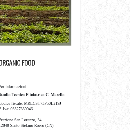
ORGANIC FOOD
Per informazioni:
Studio Tecnico Fitoiatrico C. Marello
Codice fiscale:
MRLCST73P50L219J
P. Iva:
03327630046
Frazione San Lorenzo, 34
12040 Santo Stefano Roero (CN)