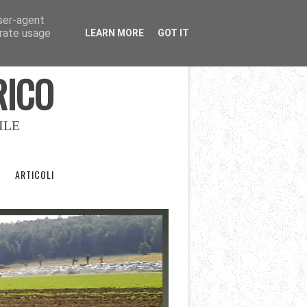
user-agent
erate usage
LEARN MORE
GOT IT
RICO
ILE
ARTICOLI