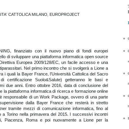
SITA' CATTOLICA MILANO, EUROPROJECT
NING, finanziato con il nuovo piano di fondi europei
ello di sviluppare una piattaforma informatica open source
 Direttiva Europea 2009/128/EC, un facile accesso e una
tiparassitari. Nel primo incontro che si svolgerà a Lione a
(tra i quali la Bayer France, l’Università Cattolica del Sacro
 certificazione Suolo&Salute) getteranno le basi e
f
simi due anni. Entro ottobre 2016, data di conclusione del
re la piattaforma informatica di ricerca e formazione online
r è responsabile di un Work Package, ovvero di una parte
 supervisione dalla Bayer France che resterà in stretto
rtner tramite mezzi di comunicazione informatica, fino al
o a Torino nella primavera del 2015. I successivi incontri
rigi, Piacenza, Roma e poi nuovamente a Lione per la