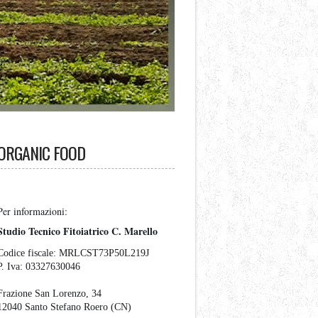
ORGANIC FOOD
Per informazioni:
Studio Tecnico Fitoiatrico C. Marello
Codice fiscale:
MRLCST73P50L219J
P. Iva:
03327630046
Frazione San Lorenzo, 34
12040 Santo Stefano Roero (CN)