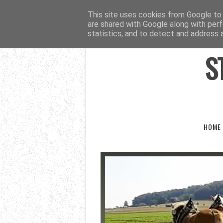
This site uses cookies from Google to d
are shared with Google along with perf
statistics, and to detect and address 
S
HOME 