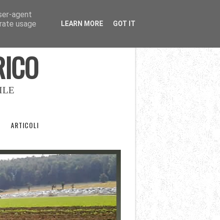
user-agent
erate usage
LEARN MORE
GOT IT
RICO
ILE
ARTICOLI