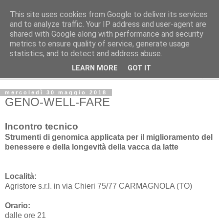
This site uses cookies from Google to deliver its services
Studio Tecnico Fitoiatrico
and to analyze traffic. Your IP address and user-agent are
shared with Google along with performance and security
metrics to ensure quality of service, generate usage
Consulenza in agricoltura ecosostenibile
statistics, and to detect and address abuse.
LEARN MORE
GOT IT
▼
mercoledì 30 maggio 2018
GENO-WELL-FARE
Incontro tecnico
Strumenti di genomica applicata per il miglioramento del
benessere e della longevità della vacca da latte
Località:
Agristore s.r.l. in via Chieri 75/77 CARMAGNOLA (TO)
Orario:
dalle ore 21